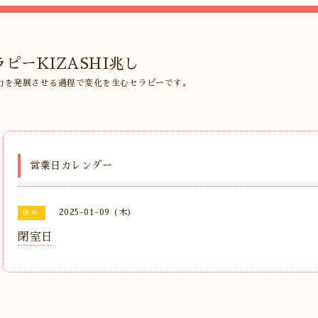
ピーKIZASHI兆し
力を発展させる過程で変化を生むセラピーです。
営業日カレンダー
2025-01-09 (木)
休み
閉室日