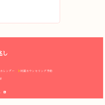
兆し
カレンダー
対面カウンセリング予約
せ
.