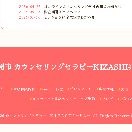
2026-04-27
オンラインカウンセリング受付再開のお知らせ
2025-08-13
料金割引キャンペーン
2025-05-04
セッション料金改定のお知らせ
岡市 カウンセリングセラピーKIZASHI
ピー
主な相談内容
menu・料金
プロフィール
店舗情報
営業日
オンライン・電話カウンセリング予約
ブログ
お知ら
026
カウンセリングセラピー ＫＩＺＡＳＨＩ～兆し～
. All Rights Reserved